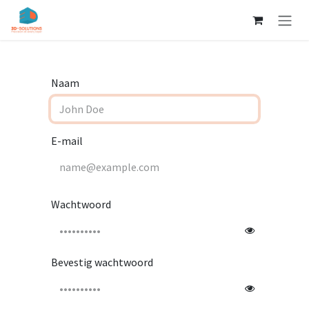
Overslaan naar inhoud
Naam
E-mail
Wachtwoord
Bevestig wachtwoord