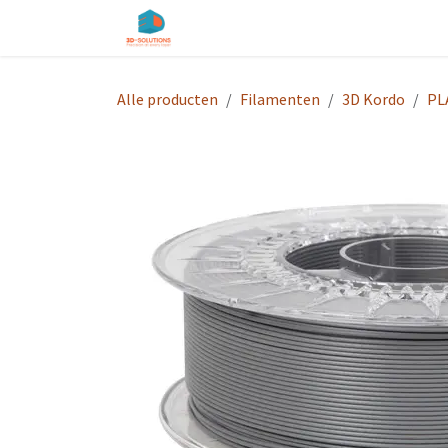
Overslaan naar inhoud
Startpagina
Shop
Diensten
O
Alle producten
Filamenten
3D Kordo
PL