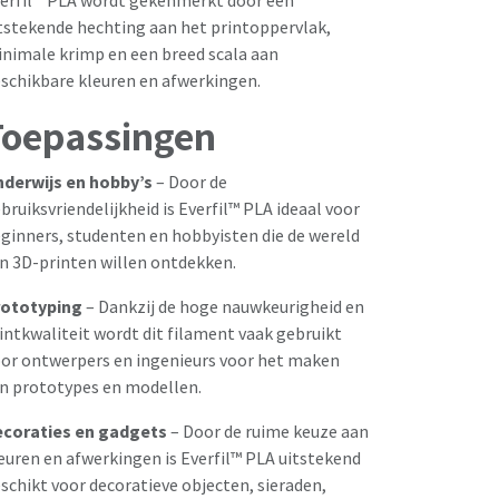
erfil™ PLA wordt gekenmerkt door een
tstekende hechting aan het printoppervlak,
nimale krimp en een breed scala aan
schikbare kleuren en afwerkingen.
Toepassingen
derwijs en hobby’s
– Door de
bruiksvriendelijkheid is Everfil™ PLA ideaal voor
ginners, studenten en hobbyisten die de wereld
n 3D-printen willen ontdekken.
ototyping
– Dankzij de hoge nauwkeurigheid en
intkwaliteit wordt dit filament vaak gebruikt
or ontwerpers en ingenieurs voor het maken
n prototypes en modellen.
coraties en gadgets
– Door de ruime keuze aan
euren en afwerkingen is Everfil™ PLA uitstekend
schikt voor decoratieve objecten, sieraden,