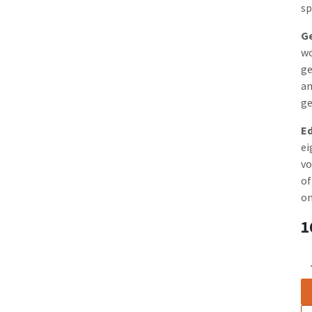
sp
Ge
wo
ge
an
ge
Ed
ei
vo
of
on
1