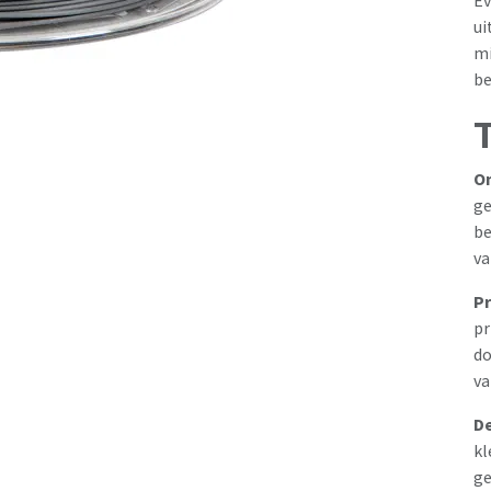
Ev
ui
mi
be
On
ge
be
va
Pr
pr
do
va
De
kl
ge