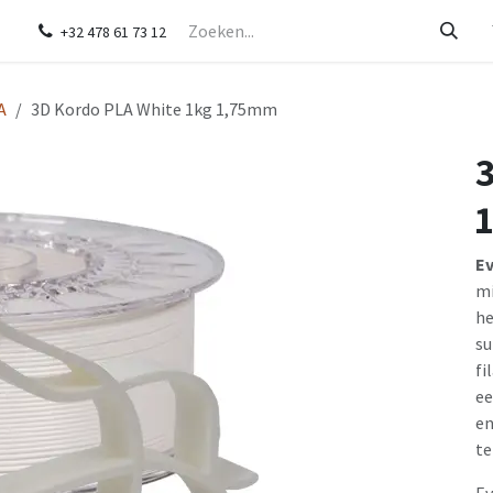
ver ons
Contact
+32 478 61 73 12
A
3D Kordo PLA White 1kg 1,75mm
Ev
mi
he
su
fi
ee
en
te