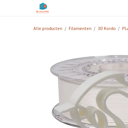
Overslaan naar inhoud
Startpagina
Shop
Diensten
O
Alle producten
Filamenten
3D Kordo
PL