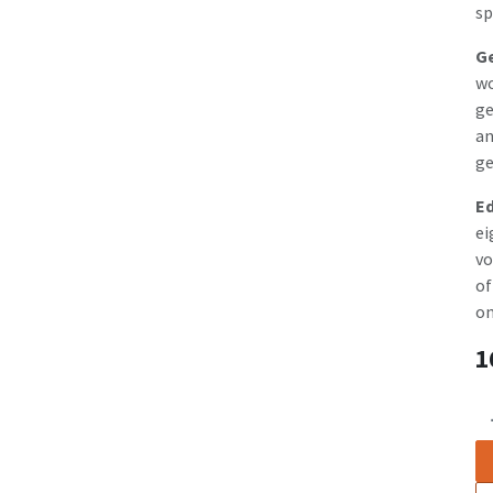
sp
Ge
wo
ge
an
ge
Ed
ei
vo
of
on
1