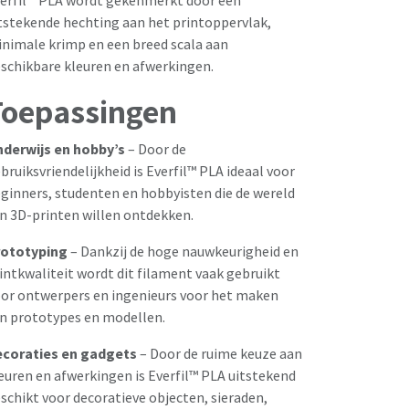
erfil™ PLA wordt gekenmerkt door een
tstekende hechting aan het printoppervlak,
nimale krimp en een breed scala aan
schikbare kleuren en afwerkingen.
Toepassingen
derwijs en hobby’s
– Door de
bruiksvriendelijkheid is Everfil™ PLA ideaal voor
ginners, studenten en hobbyisten die de wereld
n 3D-printen willen ontdekken.
ototyping
– Dankzij de hoge nauwkeurigheid en
intkwaliteit wordt dit filament vaak gebruikt
or ontwerpers en ingenieurs voor het maken
n prototypes en modellen.
coraties en gadgets
– Door de ruime keuze aan
euren en afwerkingen is Everfil™ PLA uitstekend
schikt voor decoratieve objecten, sieraden,