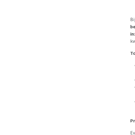
Bi
be
in
kw
T
Pr
Ev