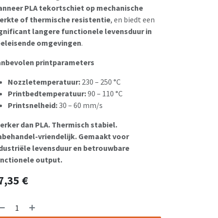
nneer PLA tekortschiet op mechanische
erkte of thermische resistentie
, en biedt een
gnificant langere functionele levensduur in
eeleisende omgevingen
.
nbevolen printparameters
Nozzletemperatuur:
230 – 250 °C
Printbedtemperatuur:
90 – 110 °C
Printsnelheid:
30 – 60 mm/s
erker dan PLA. Thermisch stabiel.
behandel-vriendelijk. Gemaakt voor
dustriële levensduur en betrouwbare
nctionele output.
7,35
€