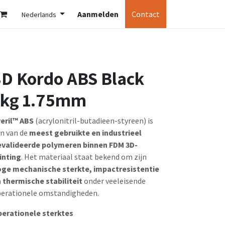
Aanmelden
Contact
Nederlands
3D Kordo ABS Black
1kg 1.75mm
eril™ ABS
(acrylonitril-butadieen-styreen) is
n van de
meest gebruikte en industrieel
valideerde polymeren binnen FDM 3D-
inting
. Het materiaal staat bekend om zijn
ge mechanische sterkte, impactresistentie
 thermische stabiliteit
onder veeleisende
erationele omstandigheden.
erationele sterktes