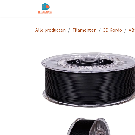
Overslaan naar inhoud
Startpagina
Shop
Diensten
O
Alle producten
Filamenten
3D Kordo
AB