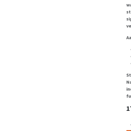
wa
st
si
v
Aa
St
Na
in
fu
1