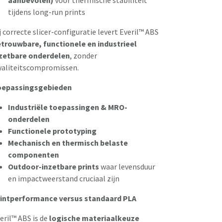
aanbevolen)
voor thermische stabiliteit
tijdens long-run prints
j correcte slicer-configuratie levert Everil™ ABS
trouwbare, functionele en industrieel
zetbare onderdelen
, zonder
aliteitscompromissen.
oepassingsgebieden
Industriële toepassingen & MRO-
onderdelen
Functionele prototyping
Mechanisch en thermisch belaste
componenten
Outdoor-inzetbare prints
waar levensduur
en impactweerstand cruciaal zijn
intperformance versus standaard PLA
eril™ ABS is de
logische materiaalkeuze