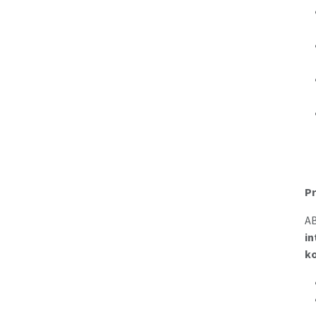
Pr
AB
in
ko