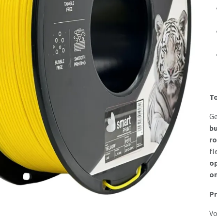
T
Ge
bu
ro
fl
op
on
Pr
Vo