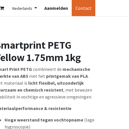
Aanmelden
Contact
Nederlands
Smartprint PETG
Yellow 1.75mm 1kg
art Print PETG
combineert de
mechanische
erkte van ABS
met het
printgemak van PLA
.
t materiaal is
licht flexibel, uitzonderlijk
urzaam en chemisch resistent
, met bewezen
abiliteit in vochtige en agressieve omgevingen.
teriaalperformance & resistentie
Hoge weerstand tegen vochtopname
(lage
hygroscopie)