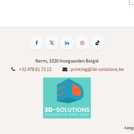
Nerm, 3320 Hoegaarden België
+32 478 61 73 12
printing@3d-solutions.be
Aang