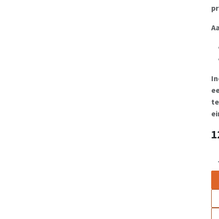
pr
Aa
In
ee
te
ei
1