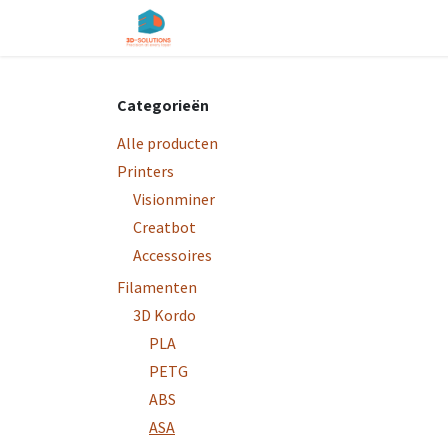
Overslaan naar inhoud
Startpagina
Shop
Diensten
O
Categorieën
Alle producten
Printers
Visionminer
Creatbot
Accessoires
Filamenten
3D Kordo
PLA
PETG
ABS
ASA