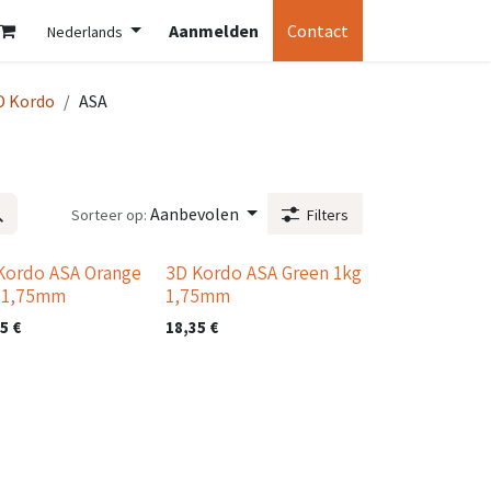
Aanmelden
Contact
Nederlands
D Kordo
ASA
Aanbevolen
Sorteer op:
Filters
Kordo ASA Orange
3D Kordo ASA Green 1kg
 1,75mm
1,75mm
35
€
18,35
€