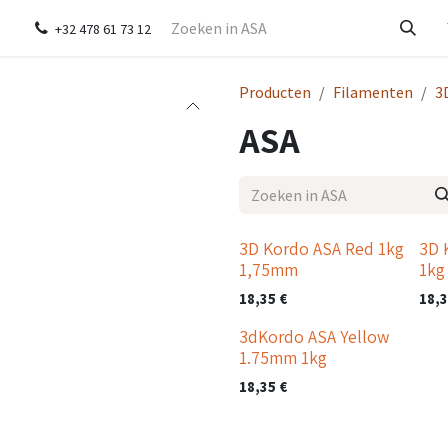
ver ons
Contact
+32 478 61 73 12
Producten
Filamenten
3
ASA
3D Kordo ASA Red 1kg
3D 
1,75mm
1kg
18,35
€
18,
3dKordo ASA Yellow
1.75mm 1kg
18,35
€