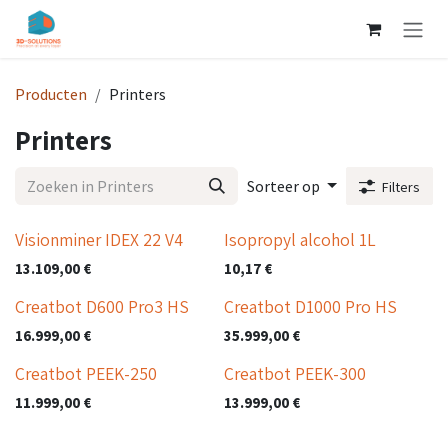
Overslaan naar inhoud
Producten
Printers
Printers
Sorteer op
Filters
Visionminer IDEX 22 V4
Isopropyl alcohol 1L
13.109,00
€
10,17
€
Nieuw!
Creatbot D600 Pro3 HS
Creatbot D1000 Pro HS
16.999,00
€
35.999,00
€
Nieuw!
Creatbot PEEK-250
Creatbot PEEK-300
11.999,00
€
13.999,00
€